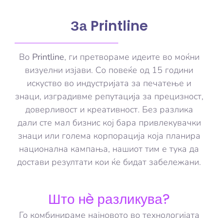
За Printline
Во
Printline
, ги претвораме идеите во моќни
визуелни изјави. Со повеќе од 15 години
искуство во индустријата за печатење и
знаци, изградивме репутација за прецизност,
доверливост и креативност. Без разлика
дали сте мал бизнис кој бара привлекувачки
знаци или голема корпорација која планира
национална кампања, нашиот тим е тука да
достави резултати кои ќе бидат забележани.
Што нè разликува?
Го комбинираме најновото во технологијата