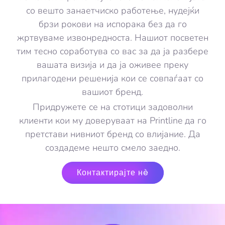
со вешто занаетчиско работење, нудејќи
брзи рокови на испорака без да го
жртвуваме извонредноста. Нашиот посветен
тим тесно соработува со вас за да ја разбере
вашата визија и да ја оживее преку
прилагодени решенија кои се совпаѓаат со
вашиот бренд.
Придружете се на стотици задоволни
клиенти кои му доверуваат на Printline да го
претстави нивниот бренд со влијание. Да
создадеме нешто смело заедно.
Контактирајте нè